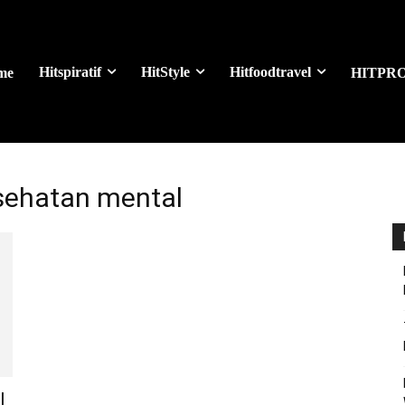
Hitspiratif
HitStyle
Hitfoodtravel
me
HITPR
esehatan mental
l