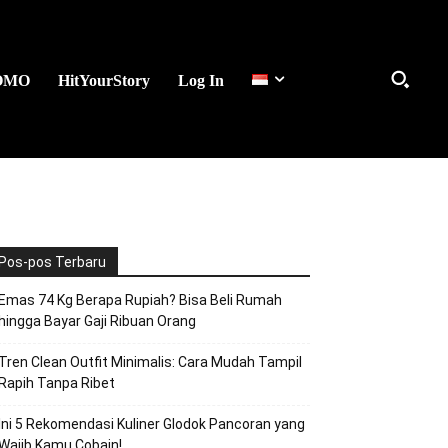
OMO
HitYourStory
Log In
Pos-pos Terbaru
Emas 74 Kg Berapa Rupiah? Bisa Beli Rumah
hingga Bayar Gaji Ribuan Orang
Tren Clean Outfit Minimalis: Cara Mudah Tampil
Rapih Tanpa Ribet
Ini 5 Rekomendasi Kuliner Glodok Pancoran yang
Wajib Kamu Cobain!