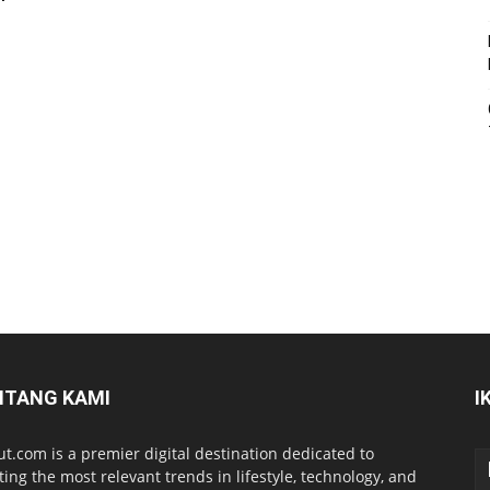
NTANG KAMI
I
ut.com is a premier digital destination dedicated to
ting the most relevant trends in lifestyle, technology, and