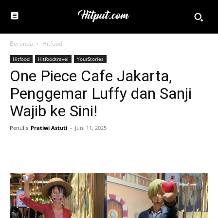
Beranda
Hitfood
Hitfood
Hitfoodtravel
YourStories
One Piece Cafe Jakarta,
Penggemar Luffy dan Sanji
Wajib ke Sini!
Penulis
Pratiwi Astuti
-
Juni 11, 2025