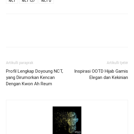
NCT
NCT 127
NCT U
Artikulli paraprak
Artikulli tjetër
Profil Lengkap Doyoung NCT,
Inspirasi OOTD Hijab Gamis
yang Dirumorkan Kencan
Elegan dan Kekinian
Dengan Kwon Ah Reum