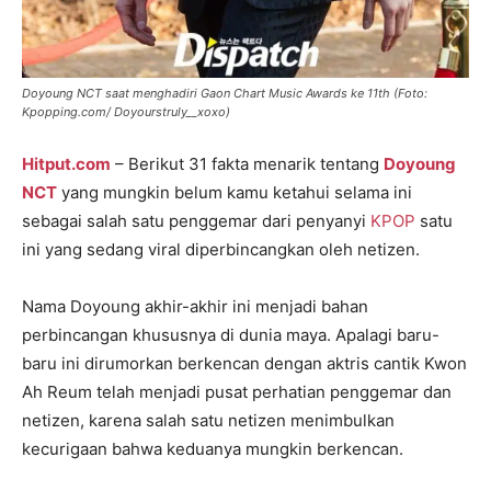
Doyoung NCT saat menghadiri Gaon Chart Music Awards ke 11th (Foto:
Kpopping.com/ Doyourstruly__xoxo)
Hitput.com
– Berikut 31 fakta menarik tentang
Doyoung
NCT
yang mungkin belum kamu ketahui selama ini
sebagai salah satu penggemar dari penyanyi
KPOP
satu
ini yang sedang viral diperbincangkan oleh netizen.
Nama Doyoung akhir-akhir ini menjadi bahan
perbincangan khususnya di dunia maya. Apalagi baru-
baru ini dirumorkan berkencan dengan aktris cantik Kwon
Ah Reum telah menjadi pusat perhatian penggemar dan
netizen, karena salah satu netizen menimbulkan
kecurigaan bahwa keduanya mungkin berkencan.