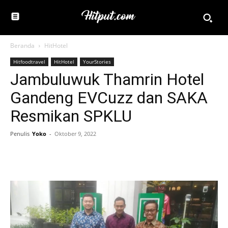
Beranda
HitHotel
Hitfoodtravel
HitHotel
YourStories
Jambuluwuk Thamrin Hotel
Gandeng EVCuzz dan SAKA
Resmikan SPKLU
Penulis
Yoko
-
Oktober 9, 2022