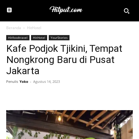
Beranda
HitHotel
Hitfoodtravel
HitHotel
YourStories
Kafe Podjok Tjikini, Tempat
Nongkrong Baru di Pusat
Jakarta
Penulis
Yoko
-
Agustus 14, 2023