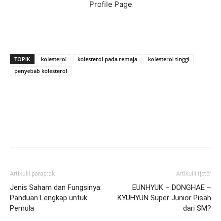
Profile Page
TOPIK
kolesterol
kolesterol pada remaja
kolesterol tinggi
penyebab kolesterol
Artikulli paraprak
Artikulli tjetër
Jenis Saham dan Fungsinya:
EUNHYUK – DONGHAE –
Panduan Lengkap untuk
KYUHYUN Super Junior Pisah
Pemula
dari SM?