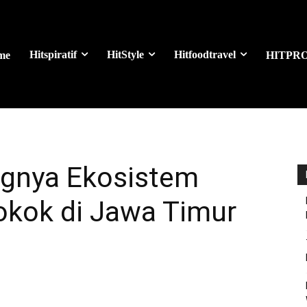
Hitspiratif
HitStyle
Hitfoodtravel
me
HITPR
ngnya Ekosistem
okok di Jawa Timur