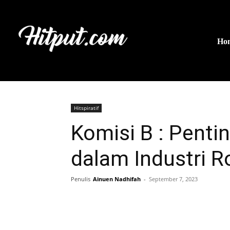
Ho
Hitspiratif
Komisi B : Penti
dalam Industri R
Penulis
Ainuen Nadhifah
-
September 7, 2023