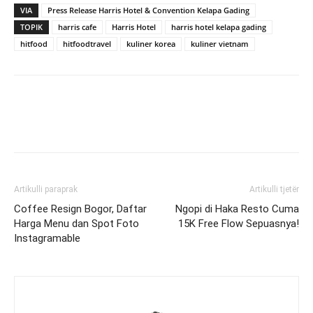
VIA
Press Release Harris Hotel & Convention Kelapa Gading
TOPIK
harris cafe
Harris Hotel
harris hotel kelapa gading
hitfood
hitfoodtravel
kuliner korea
kuliner vietnam
Artikulli paraprak
Artikulli tjetër
Coffee Resign Bogor, Daftar
Ngopi di Haka Resto Cuma
Harga Menu dan Spot Foto
15K Free Flow Sepuasnya!
Instagramable