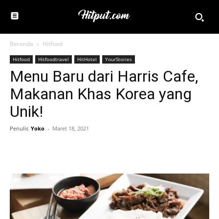
Beranda
Hitfood
Hitfood
Hitfoodtravel
HitHotel
YourStories
Menu Baru dari Harris Cafe,
Makanan Khas Korea yang
Unik!
Penulis
Yoko
-
Maret 18, 2021