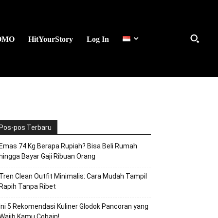
OMO
HitYourStory
Log In
Pos-pos Terbaru
Emas 74 Kg Berapa Rupiah? Bisa Beli Rumah
hingga Bayar Gaji Ribuan Orang
Tren Clean Outfit Minimalis: Cara Mudah Tampil
Rapih Tanpa Ribet
Ini 5 Rekomendasi Kuliner Glodok Pancoran yang
Wajib Kamu Cobain!