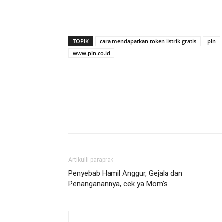
TOPIK
cara mendapatkan token listrik gratis
pln
www.pln.co.id
Artikulli paraprak
Penyebab Hamil Anggur, Gejala dan
Penanganannya, cek ya Mom’s