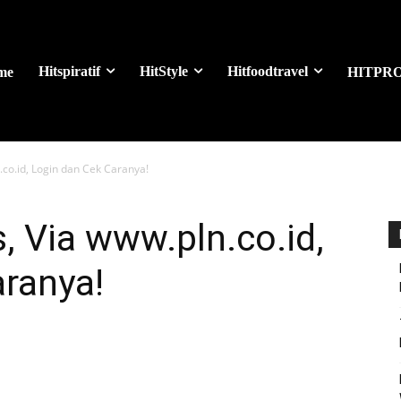
Hitspiratif
HitStyle
Hitfoodtravel
me
HITPR
.co.id, Login dan Cek Caranya!
, Via www.pln.co.id,
ranya!