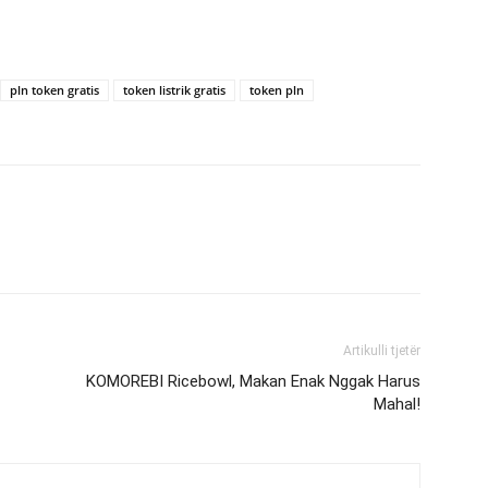
pln token gratis
token listrik gratis
token pln
Artikulli tjetër
KOMOREBI Ricebowl, Makan Enak Nggak Harus
Mahal!