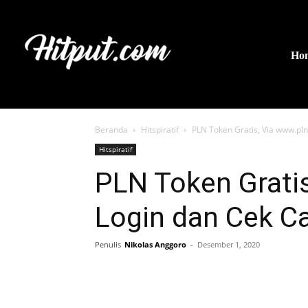
Ho
Beranda
Hitspiratif
PLN Token Gratis, Via www.pln
Hitspiratif
PLN Token Gratis
Login dan Cek Ca
Penulis
Nikolas Anggoro
-
Desember 1, 2020