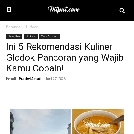
Beranda
Hitfood
Headline
Hitfood
YourStories
Ini 5 Rekomendasi Kuliner
Glodok Pancoran yang Wajib
Kamu Cobain!
Penulis
Pratiwi Astuti
-
Juni 27, 2026