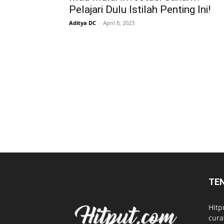
Pelajari Dulu Istilah Penting Ini!
Aditya DC
-
April 8, 2023
TE
Hitp
cura