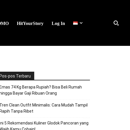
OMO
HitYourStory
Log In
Pos-pos Terbaru
Emas 74 Kg Berapa Rupiah? Bisa Beli Rumah
hingga Bayar Gaji Ribuan Orang
Tren Clean Outfit Minimalis: Cara Mudah Tampil
Rapih Tanpa Ribet
Ini 5 Rekomendasi Kuliner Glodok Pancoran yang
Wajib Kamu Cobain!