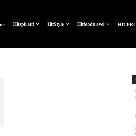
Hitspiratif
HitStyle
Hitfoodtravel
me
HITPR