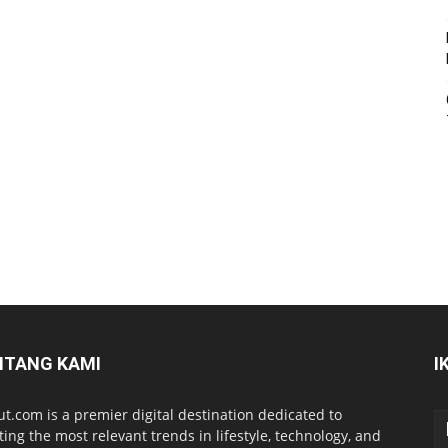
NTANG KAMI
I
ut.com is a premier digital destination dedicated to
ting the most relevant trends in lifestyle, technology, and