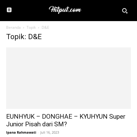
Beranda
Topik
D&E
Topik: D&E
EUNHYUK – DONGHAE – KYUHYUN Super
Junior Pisah dari SM?
Ipana Rahmawati
-
Juli 16, 2023