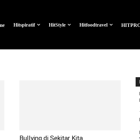
Hitspiratif
HitStyle
Hitfoodtravel
me
HITPR
Bullying di Sekitar Kita