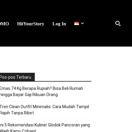
OMO
HitYourStory
Log In
Pos-pos Terbaru
Emas 74 Kg Berapa Rupiah? Bisa Beli Rumah
hingga Bayar Gaji Ribuan Orang
Tren Clean Outfit Minimalis: Cara Mudah Tampil
Rapih Tanpa Ribet
Ini 5 Rekomendasi Kuliner Glodok Pancoran yang
Wajib Kamu Cobain!