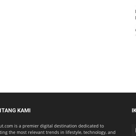
NTANG KAMI
I
ut.com is a premier digital destination dedicated to
ting the most relevant trends in lifestyle, technology, and