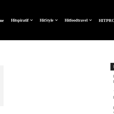
Hitspiratif
HitStyle
Hitfoodtravel
me
HITPR