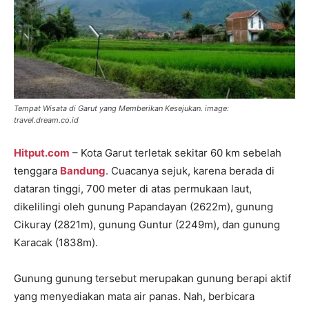
Tempat Wisata di Garut yang Memberikan Kesejukan. image:
travel.dream.co.id
Hitput.com
– Kota Garut terletak sekitar 60 km sebelah
tenggara
Bandung
. Cuacanya sejuk, karena berada di
dataran tinggi, 700 meter di atas permukaan laut,
dikelilingi oleh gunung Papandayan (2622m), gunung
Cikuray (2821m), gunung Guntur (2249m), dan gunung
Karacak (1838m).
Gunung gunung tersebut merupakan gunung berapi aktif
yang menyediakan mata air panas. Nah, berbicara