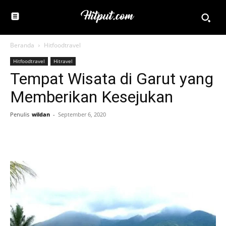
Beranda
Hitfoodtravel
Hitfoodtravel
Hitravel
Tempat Wisata di Garut yang
Memberikan Kesejukan
Penulis
wildan
-
September 6, 2020