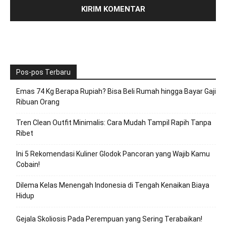
Pos-pos Terbaru
Emas 74 Kg Berapa Rupiah? Bisa Beli Rumah hingga Bayar Gaji
Ribuan Orang
Tren Clean Outfit Minimalis: Cara Mudah Tampil Rapih Tanpa
Ribet
Ini 5 Rekomendasi Kuliner Glodok Pancoran yang Wajib Kamu
Cobain!
Dilema Kelas Menengah Indonesia di Tengah Kenaikan Biaya
Hidup
Gejala Skoliosis Pada Perempuan yang Sering Terabaikan!