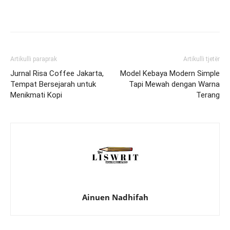
Artikulli paraprak
Artikulli tjetër
Jurnal Risa Coffee Jakarta,
Model Kebaya Modern Simple
Tempat Bersejarah untuk
Tapi Mewah dengan Warna
Menikmati Kopi
Terang
Ainuen Nadhifah