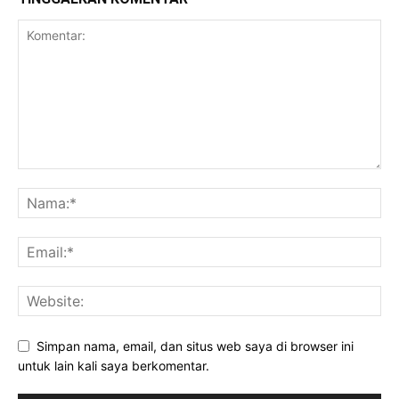
Simpan nama, email, dan situs web saya di browser ini
untuk lain kali saya berkomentar.