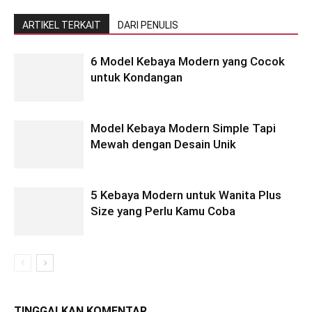
ARTIKEL TERKAIT
DARI PENULIS
6 Model Kebaya Modern yang Cocok
untuk Kondangan
Model Kebaya Modern Simple Tapi
Mewah dengan Desain Unik
5 Kebaya Modern untuk Wanita Plus
Size yang Perlu Kamu Coba
TINGGALKAN KOMENTAR