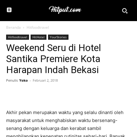
Beranda
Hitfoodtravel
Hitfoodtravel
HitHotel
YourStories
Weekend Seru di Hotel
Santika Premiere Kota
Harapan Indah Bekasi
Penulis
Yoko
-
Februari 2, 2018
Akhir pekan merupakan waktu yang selalu dinanti oleh
masyarakat untuk menghabiskan waktu bersenang-
senang dengan keluarga dan kerabat sambil
menghilangkan kepenatan rutinitas sehari-hari. Banyak