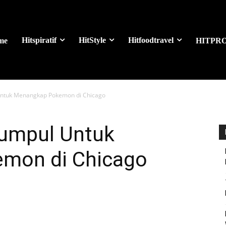
Hitspiratif
HitStyle
Hitfoodtravel
me
HITPR
ntuk Menangkap Pokemon di Chicago
umpul Untuk
mon di Chicago