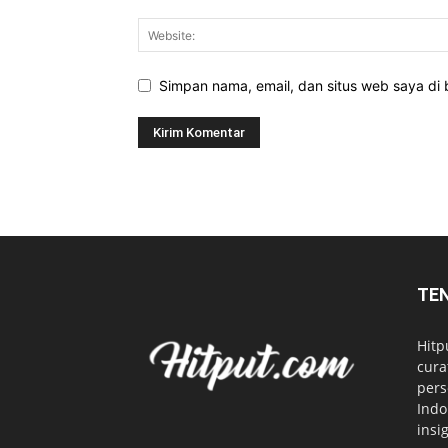
Simpan nama, email, dan situs web saya di b
TE
Hitp
cura
pers
Indo
insi