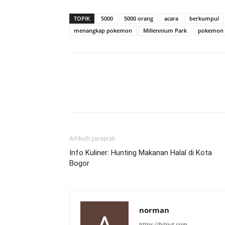
TOPIK
5000
5000 orang
acara
berkumpul
menangkap pokemon
Millennium Park
pokemon
Artikulli paraprak
Info Kuliner: Hunting Makanan Halal di Kota
Bogor
norman
https://hitput.com