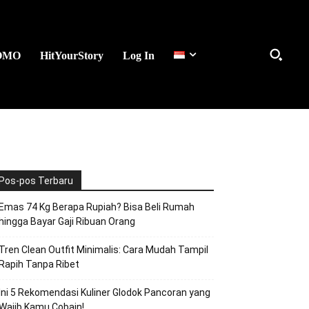
OMO
HitYourStory
Log In
Pos-pos Terbaru
Emas 74 Kg Berapa Rupiah? Bisa Beli Rumah
hingga Bayar Gaji Ribuan Orang
Tren Clean Outfit Minimalis: Cara Mudah Tampil
Rapih Tanpa Ribet
Ini 5 Rekomendasi Kuliner Glodok Pancoran yang
Wajib Kamu Cobain!