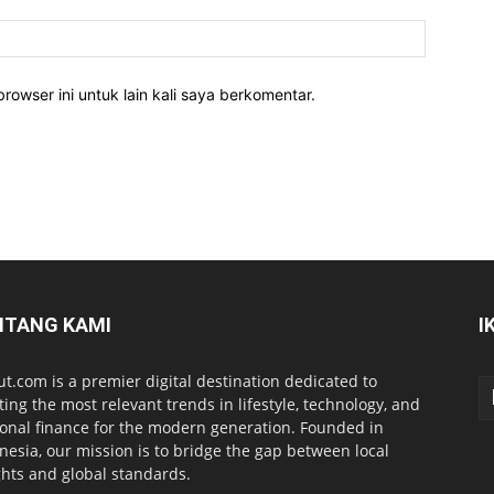
rowser ini untuk lain kali saya berkomentar.
NTANG KAMI
I
ut.com is a premier digital destination dedicated to
ting the most relevant trends in lifestyle, technology, and
onal finance for the modern generation. Founded in
nesia, our mission is to bridge the gap between local
ghts and global standards.