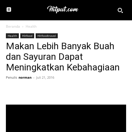
Beranda
Health
Health
Hitfood
Hitfoodtravel
Makan Lebih Banyak Buah
dan Sayuran Dapat
Meningkatkan Kebahagiaan
Penulis
norman
-
Juli 21, 2016