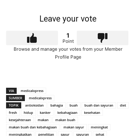
Leave your vote
1
Point
Browse and manage your votes from your Member
Profile Page
VIA
medicalxpress
SUMBER
medicalxpress
TOPIK
antioksidan
bahagia
buah
buah dan sayuran
diet
fresh
hidup
kanker
kebahagiaan
kesehatan
kesejahteraan
makan
makan buah
makan buah dan kebahagiaan
makan sayur
meningkat
meningkatkan
penelitian
sayur
sayuran
sehat