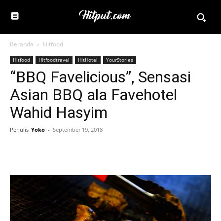
Beranda
Hitfood
Hitfood
Hitfoodtravel
HitHotel
YourStories
“BBQ Favelicious”, Sensasi
Asian BBQ ala Favehotel
Wahid Hasyim
Penulis
Yoko
-
September 19, 2018