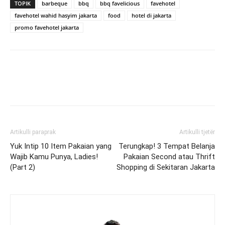
TOPIK
barbeque
bbq
bbq favelicious
favehotel
favehotel wahid hasyim jakarta
food
hotel di jakarta
promo favehotel jakarta
Artikulli paraprak
Artikulli tjetër
Yuk Intip 10 Item Pakaian yang
Terungkap! 3 Tempat Belanja
Wajib Kamu Punya, Ladies!
Pakaian Second atau Thrift
(Part 2)
Shopping di Sekitaran Jakarta