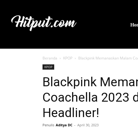
Ho
Beranda
KPOP
Blackpink Memanaskan Malam Coac
KPOP
Blackpink Mema
Coachella 2023 
Headliner!
Penulis
Aditya DC
-
April 30, 2023