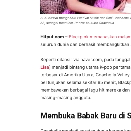
BLACKPINK menghadiri Festival Musik dan Seni Coachella Val
AS, sebagai headliner. Photo: Youtube Coachella
Hitput.com
–
Blackpink memanaskan malam
seluruh dunia dan berhasil membangkitkan
Seperti dilansir via naver.com, pada tanggal
Lisa
) menjadi bintang utama K-pop pertama 
terbesar di Amerika Utara, Coachella Valley
pertunjukan selama sekitar 85 menit, Blac
membawakan berbagai lagu hit mereka dan
masing-masing anggota.
Membuka Babak Baru di S
Coachella menjadi sorotan dunia karena kep