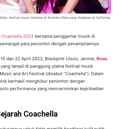
ley, festival musik terbesar di Amerika Utara yang diadakan di California,
 Coachella 2023
bersama penggemar musik di
 semangat para penonton dengan penampilannya.
 15 dan 22 April 2023, Blackpink (Jisoo, Jennie,
Rose
,
yang tampil di panggung utama festival musik
 Music and Art Festival (disebut “Coachella”). Dalam
kpink berhasil menghibur penonton dengan
 solo performance yang mencerminkan kepribadian
ejarah Coachella
utusannya untuk tidak memilih headliner kulit putih