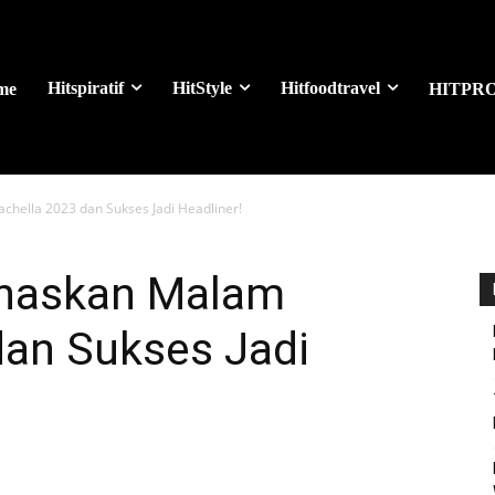
Hitspiratif
HitStyle
Hitfoodtravel
me
HITPR
hella 2023 dan Sukses Jadi Headliner!
naskan Malam
dan Sukses Jadi