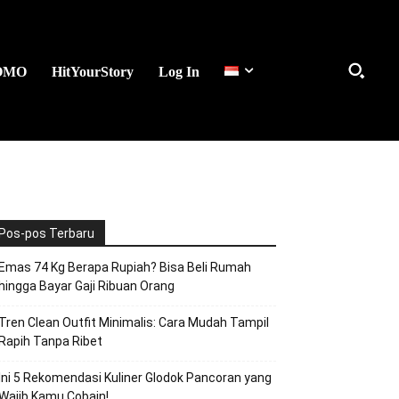
OMO
HitYourStory
Log In
Pos-pos Terbaru
Emas 74 Kg Berapa Rupiah? Bisa Beli Rumah
hingga Bayar Gaji Ribuan Orang
Tren Clean Outfit Minimalis: Cara Mudah Tampil
Rapih Tanpa Ribet
Ini 5 Rekomendasi Kuliner Glodok Pancoran yang
Wajib Kamu Cobain!