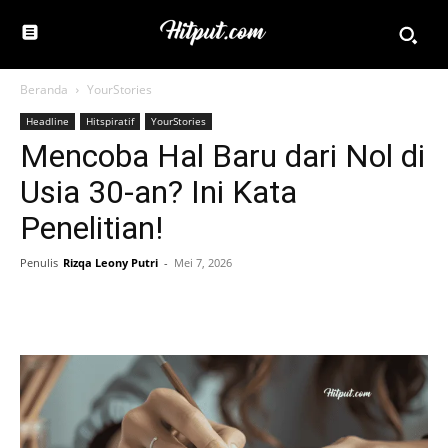
Beranda
YourStories
Headline
Hitspiratif
YourStories
Mencoba Hal Baru dari Nol di
Usia 30-an? Ini Kata
Penelitian!
Penulis
Rizqa Leony Putri
-
Mei 7, 2026