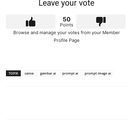
Leave your vote
50
Points
Browse and manage your votes from your Member
Profile Page
TOPIK
canva
gambar ai
prompt ai
prompt image ai