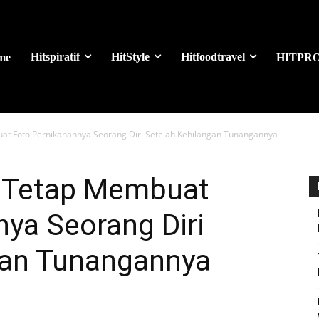
Hitspiratif
HitStyle
Hitfoodtravel
me
HITPR
uat Foto Pernikahannya Seorang Diri Setelah Kehilangan Tunangannya
ni Tetap Membuat
ya Seorang Diri
gan Tunangannya