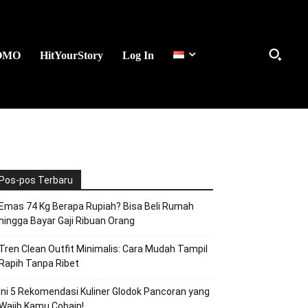
OMO
HitYourStory
Log In
Pos-pos Terbaru
Emas 74 Kg Berapa Rupiah? Bisa Beli Rumah
hingga Bayar Gaji Ribuan Orang
Tren Clean Outfit Minimalis: Cara Mudah Tampil
Rapih Tanpa Ribet
Ini 5 Rekomendasi Kuliner Glodok Pancoran yang
Wajib Kamu Cobain!