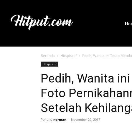
Ho
Beranda
Hitspiratif
Pedih, Wanita ini Tetap Memb
Hitspiratif
Pedih, Wanita i
Foto Pernikahann
Setelah Kehilan
Penulis
norman
-
November 29, 2017