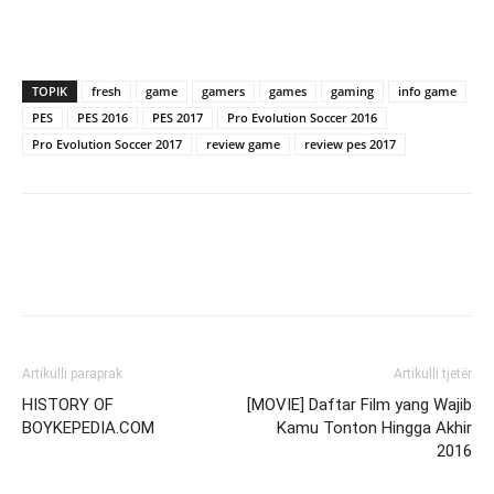
TOPIK
fresh
game
gamers
games
gaming
info game
PES
PES 2016
PES 2017
Pro Evolution Soccer 2016
Pro Evolution Soccer 2017
review game
review pes 2017
Artikulli paraprak
Artikulli tjetër
HISTORY OF
[MOVIE] Daftar Film yang Wajib
BOYKEPEDIA.COM
Kamu Tonton Hingga Akhir
2016