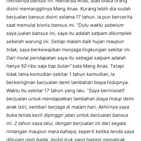
nikmatnya bansus ini. Namanya Anas, atau biasa orang
disini memanggilnya Mang Anas. Kurang lebih dia sudah
berjualan bansus disini selama 17 tahun. Ia pun bercerita
saat memulai bisnis bansus ini.
“Dulu waktu sebelum
saya jualan bansus ini, saya itu adalah satpam dikomplek
sebelah warung ini. Setiap malam baik hujan maupun
tidak, saya berkewajiban menjaga lingkungan sekitar ini.
Dari mulai pendapatan saya itu sebagai satpam adalah
hanya 50 ribu saja tiap bulan”
kata Mang Anas. Tetapi
tidak lama kemudian sekitar 1 tahun kemudian, Ia
berkeinginan berjualan demi tambahan biaya hidupnya.
Waktu itu sekitar 17 tahun yang lalu.
“Saya berinisiatif
berjualan untuk mendapatkan tambahan biaya hidup demi
anak istri, sembari berjaga di malam hari. Akhirnya saya
buka tenda kecil dipinggir jalan untuk berjualan bansus
ini. 2 tahun saya lalui, dengan berjualan ini dari segala
rintangan maupun mara bahaya, seperti ketika tenda saya
dihujam oleh badai, mobil truk yang hampir menabrak