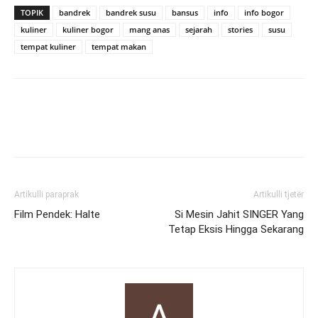
TOPIK
bandrek
bandrek susu
bansus
info
info bogor
kuliner
kuliner bogor
mang anas
sejarah
stories
susu
tempat kuliner
tempat makan
Artikulli paraprak
Artikulli tjetër
Film Pendek: Halte
Si Mesin Jahit SINGER Yang
Tetap Eksis Hingga Sekarang