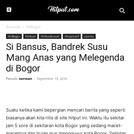
Beranda
HitBogor
HitBogor
Hitfood
Hitfoodtravel
Hitspiratif
stories
Si Bansus, Bandrek Susu
Mang Anas yang Melegenda
di Bogor
Penulis
norman
-
September 19, 2016
Suatu ketika kami bepergian mencari berita yang seperti
biasanya akan kita rilis di site hitput ini. Waktu itu sekitar
jam 5 sore di sekitaran kota Bogor yang sedang macet-
macetnya dan hujan pun mengguyur kota Bogor. Selintas