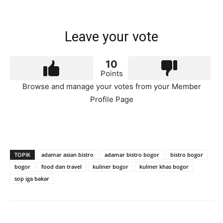
Leave your vote
10
Points
Browse and manage your votes from your Member
Profile Page
TOPIK
adamar asian bistro
adamar bistro bogor
bistro bogor
bogor
food dan travel
kuliner bogor
kuliner khas bogor
sop iga bakar