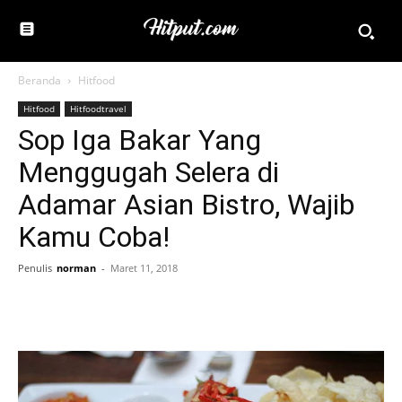
Beranda
Hitfood
Hitfood
Hitfoodtravel
Sop Iga Bakar Yang
Menggugah Selera di
Adamar Asian Bistro, Wajib
Kamu Coba!
Penulis
norman
-
Maret 11, 2018