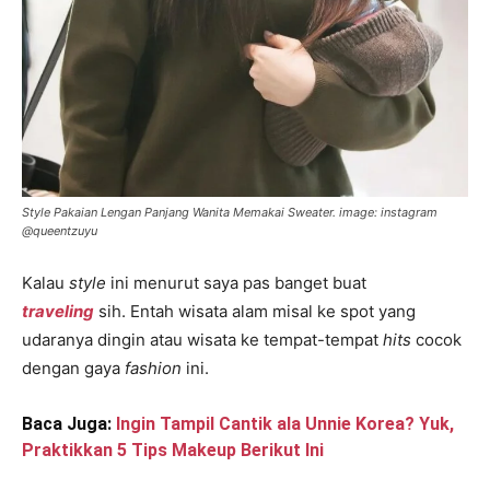
Style Pakaian Lengan Panjang Wanita Memakai Sweater. image: instagram
@queentzuyu
Kalau
style
ini menurut saya pas banget buat
traveling
sih. Entah wisata alam misal ke spot yang
udaranya dingin atau wisata ke tempat-tempat
hits
cocok
dengan gaya
fashion
ini.
Baca Juga:
Ingin Tampil Cantik ala Unnie Korea? Yuk,
Praktikkan 5 Tips Makeup Berikut Ini