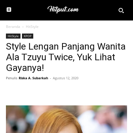
Beranda
HitStyle
HitStyle
KPOP
Style Lengan Panjang Wanita
Ala Tzuyu Twice, Yuk Lihat
Gayanya!
Penulis
Riska A. Subarkah
-
Agustus 12, 2020