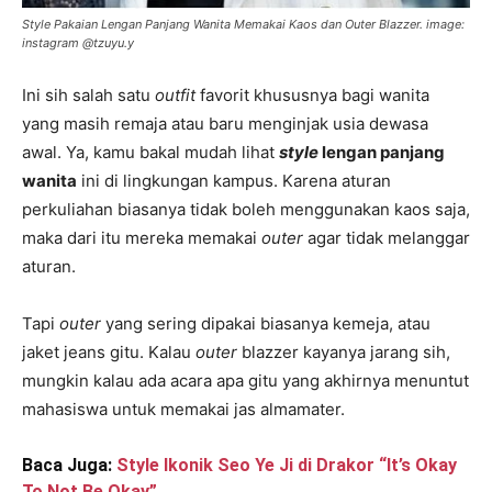
Style Pakaian Lengan Panjang Wanita Memakai Kaos dan Outer Blazzer. image:
instagram @tzuyu.y
Ini sih salah satu
outfit
favorit khususnya bagi wanita
yang masih remaja atau baru menginjak usia dewasa
awal. Ya, kamu bakal mudah lihat
style
lengan panjang
wanita
ini di lingkungan kampus. Karena aturan
perkuliahan biasanya tidak boleh menggunakan kaos saja,
maka dari itu mereka memakai
outer
agar tidak melanggar
aturan.
Tapi
outer
yang sering dipakai biasanya kemeja, atau
jaket jeans gitu. Kalau
outer
blazzer kayanya jarang sih,
mungkin kalau ada acara apa gitu yang akhirnya menuntut
mahasiswa untuk memakai jas almamater.
Baca Juga:
Style Ikonik Seo Ye Ji di Drakor “It’s Okay
To Not Be Okay”