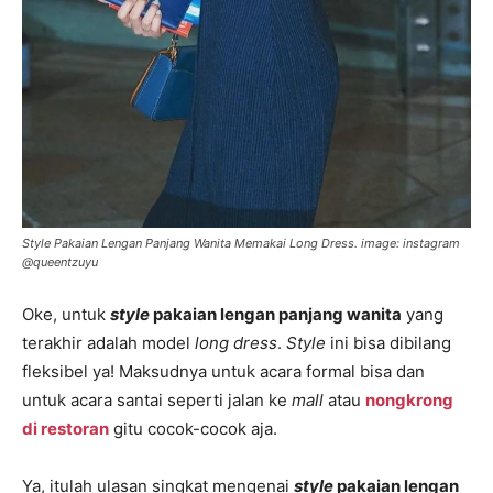
Style Pakaian Lengan Panjang Wanita Memakai Long Dress. image: instagram
@queentzuyu
Oke, untuk
style
pakaian lengan panjang wanita
yang
terakhir adalah model
long dress
.
Style
ini bisa dibilang
fleksibel ya! Maksudnya untuk acara formal bisa dan
untuk acara santai seperti jalan ke
mall
atau
nongkrong
di restoran
gitu cocok-cocok aja.
Ya, itulah ulasan singkat mengenai
style
pakaian lengan