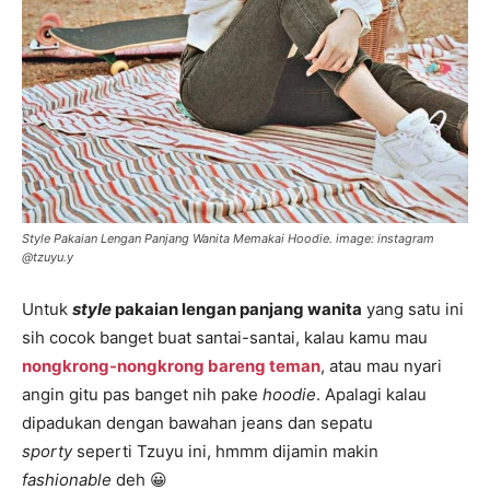
Style Pakaian Lengan Panjang Wanita Memakai Hoodie. image: instagram
@tzuyu.y
Untuk
style
pakaian lengan panjang wanita
yang satu ini
sih cocok banget buat santai-santai, kalau kamu mau
nongkrong-nongkrong bareng teman
, atau mau nyari
angin gitu pas banget nih pake
hoodie
. Apalagi kalau
dipadukan dengan bawahan jeans dan sepatu
sporty
seperti Tzuyu ini, hmmm dijamin makin
fashionable
deh 😀