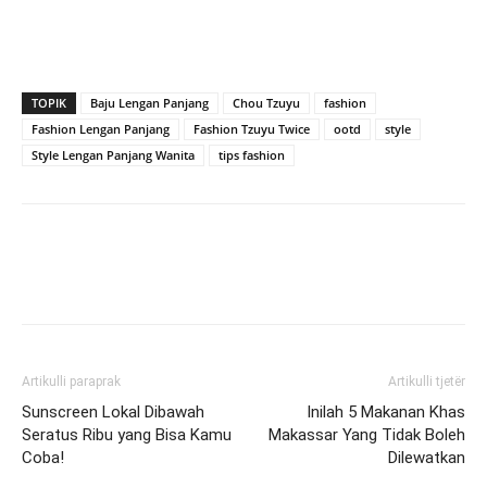
TOPIK
Baju Lengan Panjang
Chou Tzuyu
fashion
Fashion Lengan Panjang
Fashion Tzuyu Twice
ootd
style
Style Lengan Panjang Wanita
tips fashion
Artikulli paraprak
Artikulli tjetër
Sunscreen Lokal Dibawah
Inilah 5 Makanan Khas
Seratus Ribu yang Bisa Kamu
Makassar Yang Tidak Boleh
Coba!
Dilewatkan