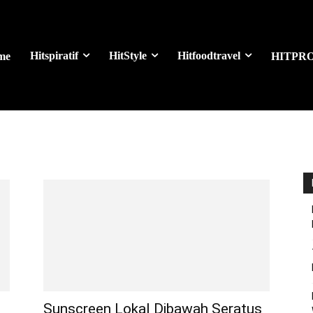
Hitspiratif
HitStyle
Hitfoodtravel
me
HITPR
Sunscreen Lokal Dibawah Seratus