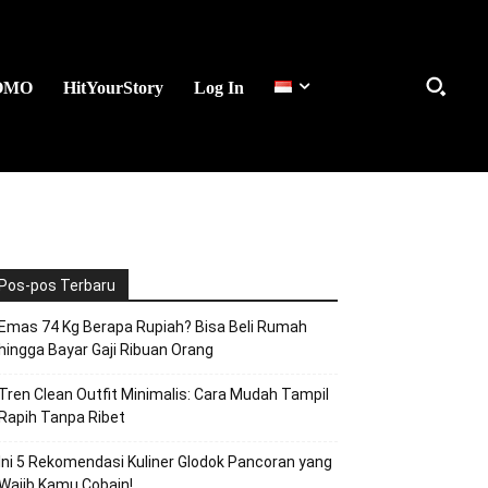
OMO
HitYourStory
Log In
Pos-pos Terbaru
Emas 74 Kg Berapa Rupiah? Bisa Beli Rumah
hingga Bayar Gaji Ribuan Orang
Tren Clean Outfit Minimalis: Cara Mudah Tampil
Rapih Tanpa Ribet
Ini 5 Rekomendasi Kuliner Glodok Pancoran yang
Wajib Kamu Cobain!