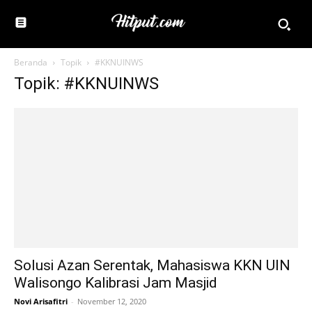
Beranda
Topik
#KKNUINWS
Topik: #KKNUINWS
Solusi Azan Serentak, Mahasiswa KKN UIN
Walisongo Kalibrasi Jam Masjid
Novi Arisafitri
-
November 12, 2020