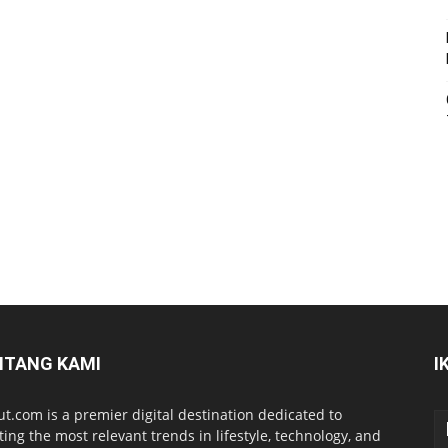
NTANG KAMI
I
ut.com is a premier digital destination dedicated to
ting the most relevant trends in lifestyle, technology, and