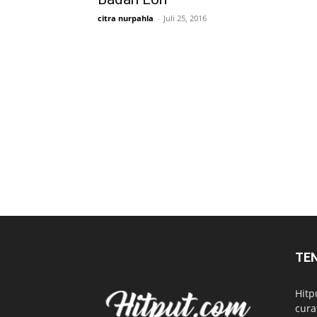
citra nurpahla
-
Juli 25, 2016
TE
Hitp
cura