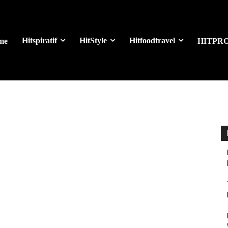
Hitspiratif
HitStyle
Hitfoodtravel
me
HITPR