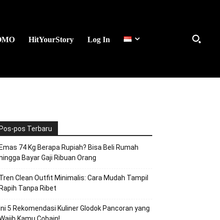
OMO
HitYourStory
Log In
Pos-pos Terbaru
Emas 74 Kg Berapa Rupiah? Bisa Beli Rumah
hingga Bayar Gaji Ribuan Orang
Tren Clean Outfit Minimalis: Cara Mudah Tampil
Rapih Tanpa Ribet
Ini 5 Rekomendasi Kuliner Glodok Pancoran yang
Wajib Kamu Cobain!