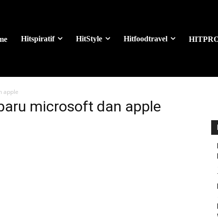
Hitspiratif
HitStyle
Hitfoodtravel
me
HITPR
n apple
rbaru microsoft dan apple