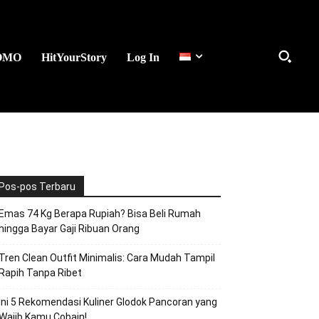
OMO
HitYourStory
Log In
Pos-pos Terbaru
Emas 74 Kg Berapa Rupiah? Bisa Beli Rumah
hingga Bayar Gaji Ribuan Orang
Tren Clean Outfit Minimalis: Cara Mudah Tampil
Rapih Tanpa Ribet
Ini 5 Rekomendasi Kuliner Glodok Pancoran yang
Wajib Kamu Cobain!