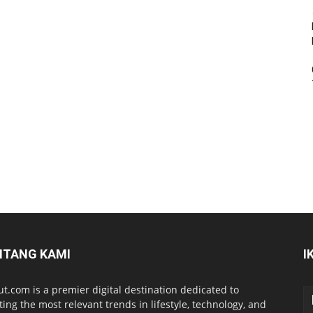
NTANG KAMI
I
ut.com is a premier digital destination dedicated to
ting the most relevant trends in lifestyle, technology, and