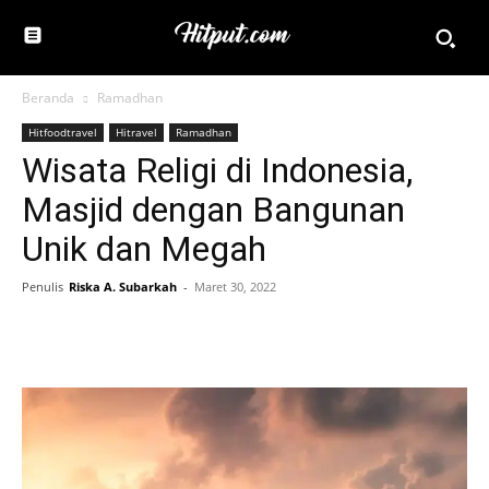
Beranda
Ramadhan
Hitfoodtravel
Hitravel
Ramadhan
Wisata Religi di Indonesia,
Masjid dengan Bangunan
Unik dan Megah
Penulis
Riska A. Subarkah
-
Maret 30, 2022