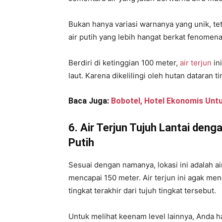
Bukan hanya variasi warnanya yang unik, t
air putih yang lebih hangat berkat fenomen
Berdiri di ketinggian 100 meter,
air terjun
in
laut. Karena dikelilingi oleh hutan dataran t
Baca Juga:
Bobotel, Hotel Ekonomis Untu
6. Air Terjun Tujuh Lantai de
Putih
Sesuai dengan namanya, lokasi ini adalah air 
mencapai 150 meter. Air terjun ini agak m
tingkat terakhir dari tujuh tingkat tersebut.
Untuk melihat keenam level lainnya, Anda