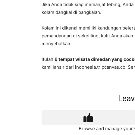
Jika Anda tidak siap memanjat tebing, Anda
kolam dangkal di pangkalan.
Kolam ini dikenal memiliki kandungan bele
pemandangan di sekeliling, kulit Anda akan
menyehatkan.
Itulah
6 tempat wisata dimedan yang coco
kami lansir dari indonesia.tripcanvas.co. S
Leav
Browse and manage your v