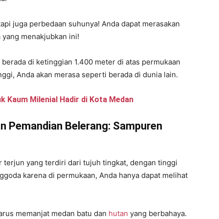
etapi juga perbedaan suhunya! Anda dapat merasakan
a yang menakjubkan ini!
i berada di ketinggian 1.400 meter di atas permukaan
inggi, Anda akan merasa seperti berada di dunia lain.
k Kaum Milenial Hadir di Kota Medan
ngan Pemandian Belerang: Sampuren
terjun yang terdiri dari tujuh tingkat, dengan tinggi
enggoda karena di permukaan, Anda hanya dapat melihat
 harus memanjat medan batu dan
hutan
yang berbahaya.