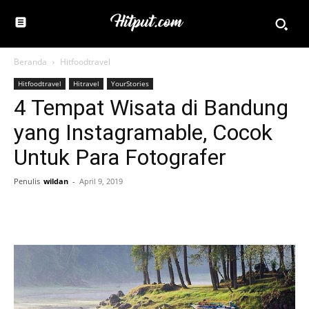
Beranda
Hitfoodtravel
Hitfoodtravel
Hitravel
YourStories
4 Tempat Wisata di Bandung
yang Instagramable, Cocok
Untuk Para Fotografer
Penulis
wildan
-
April 9, 2019