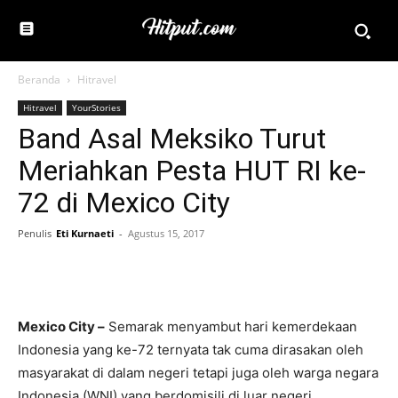
Beranda
Hitravel
Hitravel
YourStories
Band Asal Meksiko Turut
Meriahkan Pesta HUT RI ke-
72 di Mexico City
Penulis
Eti Kurnaeti
-
Agustus 15, 2017
Mexico City –
Semarak menyambut hari kemerdekaan
Indonesia yang ke-72 ternyata tak cuma dirasakan oleh
masyarakat di dalam negeri tetapi juga oleh warga negara
Indonesia (WNI) yang berdomisili di luar negeri.