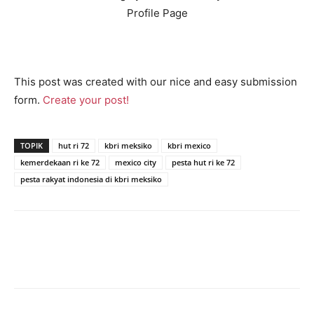
Profile Page
This post was created with our nice and easy submission
form.
Create your post!
TOPIK
hut ri 72
kbri meksiko
kbri mexico
kemerdekaan ri ke 72
mexico city
pesta hut ri ke 72
pesta rakyat indonesia di kbri meksiko