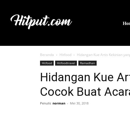
Ho
Beranda
Hitfood
Hidangan Kue Artis Kekinian ya
Hitfood
Hitfoodtravel
Ramadhan
Hidangan Kue Art
Cocok Buat Acar
Penulis
norman
-
Mei 30, 2018