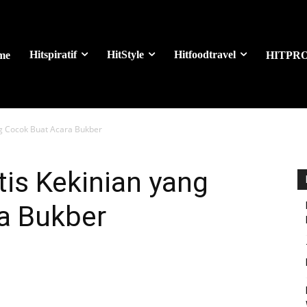
Hitspiratif
HitStyle
Hitfoodtravel
me
HITPR
ng Cocok Buat Acara Bukber
is Kekinian yang
a Bukber