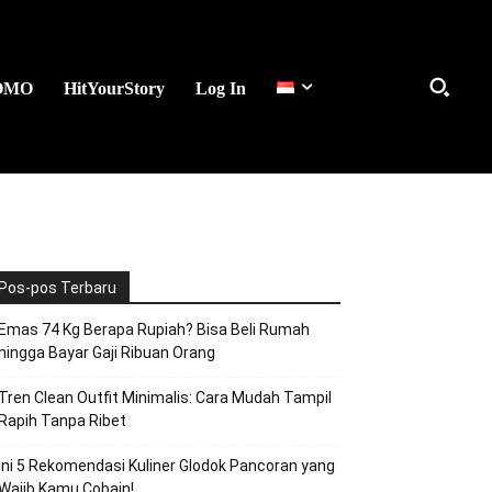
OMO
HitYourStory
Log In
Pos-pos Terbaru
Emas 74 Kg Berapa Rupiah? Bisa Beli Rumah
hingga Bayar Gaji Ribuan Orang
Tren Clean Outfit Minimalis: Cara Mudah Tampil
Rapih Tanpa Ribet
Ini 5 Rekomendasi Kuliner Glodok Pancoran yang
Wajib Kamu Cobain!