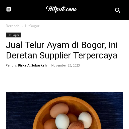
Beranda
HitBogor
HitBogor
Jual Telur Ayam di Bogor, Ini
Deretan Supplier Terpercaya
Penulis
Riska A. Subarkah
-
November 23, 2023