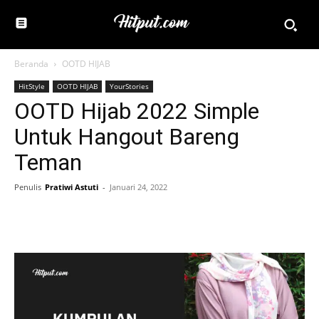
Beranda
OOTD HIJAB
HitStyle
OOTD HIJAB
YourStories
OOTD Hijab 2022 Simple
Untuk Hangout Bareng
Teman
Penulis
Pratiwi Astuti
-
Januari 24, 2022