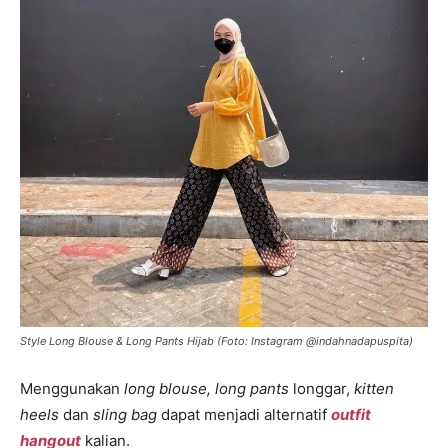
Style Long Blouse & Long Pants Hijab (Foto: Instagram @indahnadapuspita)
Menggunakan
long blouse, long pants
longgar,
kitten
heels
dan
sling bag
dapat menjadi alternatif
outfit
hangout
kalian.