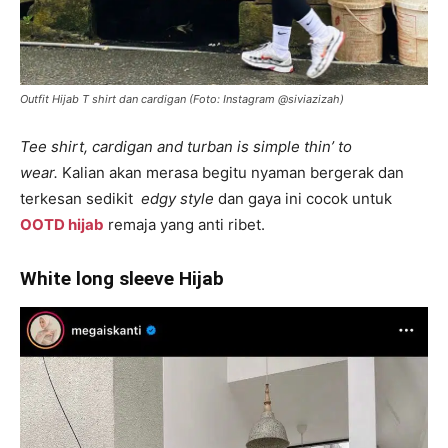
Outfit Hijab T shirt dan cardigan (Foto: Instagram @siviazizah)
Tee shirt, cardigan and turban is simple thin’ to
wear.
Kalian akan merasa begitu nyaman bergerak dan
terkesan sedikit
edgy style
dan gaya ini cocok untuk
OOTD hijab
remaja yang anti ribet.
White long sleeve Hijab