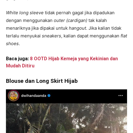
White long sleeve
tidak pernah gagal jika dipadukan
dengan menggunakan
outer (cardigan)
tak kalah
menariknya jika dipakai untuk
hangout
. Jika kalian tidak
terlalu menyukai
sneakers
, kalian dapat menggunakan
flat
shoes
.
Baca juga:
8 OOTD Hijab Kemeja yang Kekinian dan
Mudah Ditiru
Blouse dan Long Skirt Hijab