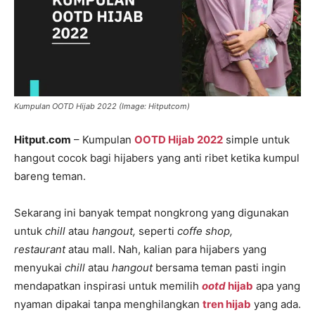
Kumpulan OOTD Hijab 2022 (Image: Hitputcom)
Hitput.com
– Kumpulan
OOTD Hijab 2022
simple untuk
hangout cocok bagi hijabers yang anti ribet ketika kumpul
bareng teman.
Sekarang ini banyak tempat nongkrong yang digunakan
untuk
chill
atau
hangout,
seperti
coffe shop,
restaurant
atau mall. Nah, kalian para hijabers yang
menyukai
chill
atau
hangout
bersama teman pasti ingin
mendapatkan inspirasi untuk memilih
ootd
hijab
apa yang
nyaman dipakai tanpa menghilangkan
tren hijab
yang ada.