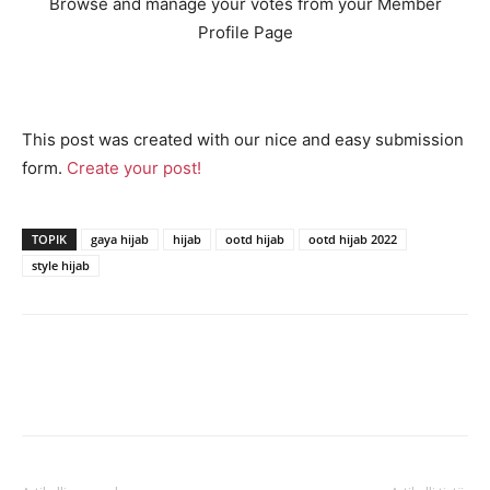
Browse and manage your votes from your Member
Profile Page
This post was created with our nice and easy submission
form.
Create your post!
TOPIK
gaya hijab
hijab
ootd hijab
ootd hijab 2022
style hijab