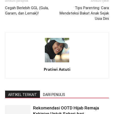
Artikulli paraprak
Artikulli tjetër
Cegah Berlebih GGL (Gula,
Tips Parenting: Cara
Garam, dan Lemak)!
Mendeteksi Bakat Anak Sejak
Usia Dini
Pratiwi Astuti
ARTIKEL TERKAIT
DARI PENULIS
Rekomendasi OOTD Hijab Remaja
Kekinian Untuk Sehari-hari