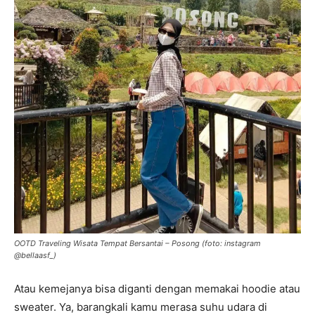
OOTD Traveling Wisata Tempat Bersantai – Posong (foto: instagram
@bellaasf_)
Atau kemejanya bisa diganti dengan memakai hoodie atau
sweater. Ya, barangkali kamu merasa suhu udara di