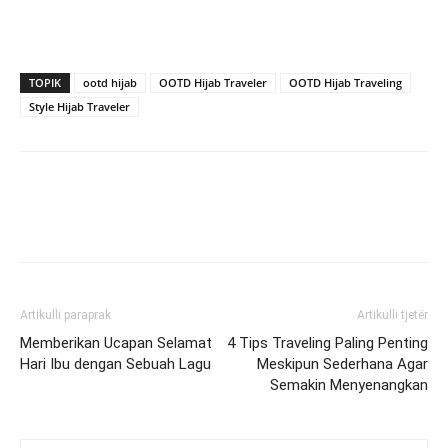
TOPIK
ootd hijab
OOTD Hijab Traveler
OOTD Hijab Traveling
Style Hijab Traveler
Artikulli paraprak
Artikulli tjetër
Memberikan Ucapan Selamat
4 Tips Traveling Paling Penting
Hari Ibu dengan Sebuah Lagu
Meskipun Sederhana Agar
Semakin Menyenangkan