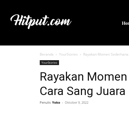
Ho
Beranda
YourStories
Rayakan Momen Sederhana 
YourStories
Rayakan Momen 
Cara Sang Juara
Penulis
Yoko
-
Oktober 9, 2022