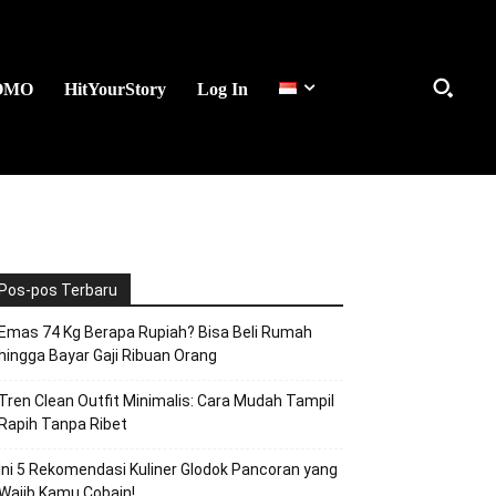
OMO
HitYourStory
Log In
Pos-pos Terbaru
Emas 74 Kg Berapa Rupiah? Bisa Beli Rumah
hingga Bayar Gaji Ribuan Orang
Tren Clean Outfit Minimalis: Cara Mudah Tampil
Rapih Tanpa Ribet
Ini 5 Rekomendasi Kuliner Glodok Pancoran yang
Wajib Kamu Cobain!