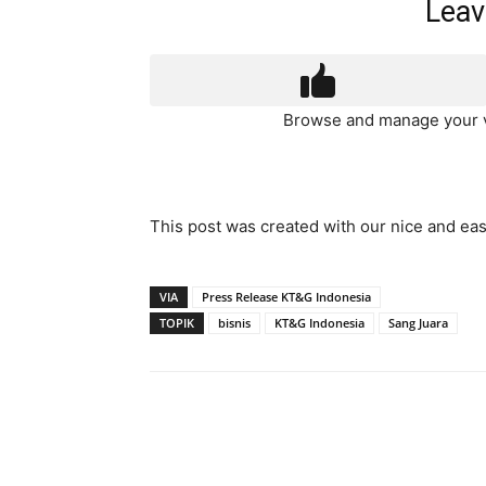
Leav
Browse and manage your v
This post was created with our nice and ea
VIA
Press Release KT&G Indonesia
TOPIK
bisnis
KT&G Indonesia
Sang Juara