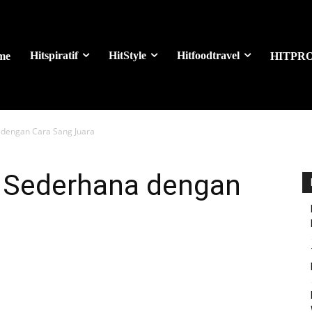
Hitspiratif
HitStyle
Hitfoodtravel
me
HITPR
dengan Cara Sang Juara
Sederhana dengan