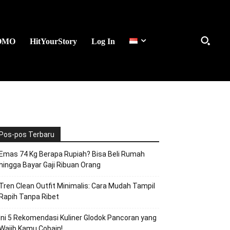
OMO
HitYourStory
Log In
Pos-pos Terbaru
Emas 74 Kg Berapa Rupiah? Bisa Beli Rumah
hingga Bayar Gaji Ribuan Orang
Tren Clean Outfit Minimalis: Cara Mudah Tampil
Rapih Tanpa Ribet
Ini 5 Rekomendasi Kuliner Glodok Pancoran yang
Wajib Kamu Cobain!