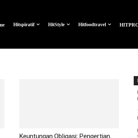
Hitspiratif
HitStyle
Hitfoodtravel
me
HITPR
Keuntungan Obligasi: Pengertian,