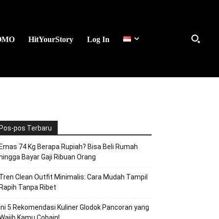
OMO
HitYourStory
Log In
Pos-pos Terbaru
Emas 74 Kg Berapa Rupiah? Bisa Beli Rumah
hingga Bayar Gaji Ribuan Orang
Tren Clean Outfit Minimalis: Cara Mudah Tampil
Rapih Tanpa Ribet
Ini 5 Rekomendasi Kuliner Glodok Pancoran yang
Wajib Kamu Cobain!