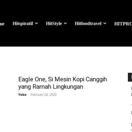
Hitspiratif
HitStyle
Hitfoodtravel
me
HITPR
Eagle One, Si Mesin Kopi Canggih
yang Ramah Lingkungan
Yoko
-
Februari 20, 2020