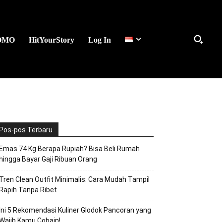
OMO
HitYourStory
Log In
Pos-pos Terbaru
Emas 74 Kg Berapa Rupiah? Bisa Beli Rumah
hingga Bayar Gaji Ribuan Orang
Tren Clean Outfit Minimalis: Cara Mudah Tampil
Rapih Tanpa Ribet
Ini 5 Rekomendasi Kuliner Glodok Pancoran yang
Wajib Kamu Cobain!