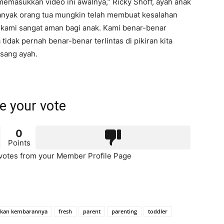
emasukkan video ini awalnya,” Ricky Shoff, ayah anak
banyak orang tua mungkin telah membuat kesalahan
 kami sangat aman bagi anak. Kami benar-benar
 tidak pernah benar-benar terlintas di pikiran kita
a sang ayah.
e your vote
0
Points
otes from your Member Profile Page
tkan kembarannya
fresh
parent
parenting
toddler