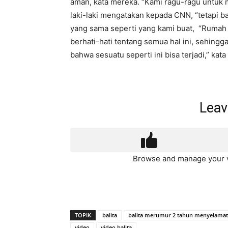
aman, kata mereka. “Kami ragu-ragu untuk m
laki-laki mengatakan kepada CNN, “tetapi 
yang sama seperti yang kami buat, “Rumah
berhati-hati tentang semua hal ini, sehingga
bahwa sesuatu seperti ini bisa terjadi,” kat
Leav
Browse and manage your v
TOPIK
balita
balita merumur 2 tahun menyelama
video
video balita