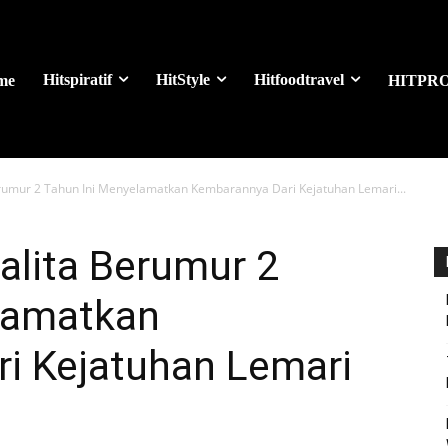
Hitspiratif
HitStyle
Hitfoodtravel
me
HITPR
erumur 2 Tahun Ini Menyelamatkan Kembarannya Dari Kejatuhan Lemari...
Balita Berumur 2
lamatkan
i Kejatuhan Lemari