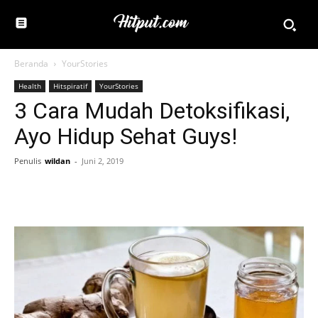
Beranda
YourStories
Health
Hitspiratif
YourStories
3 Cara Mudah Detoksifikasi,
Ayo Hidup Sehat Guys!
Penulis
wildan
-
Juni 2, 2019