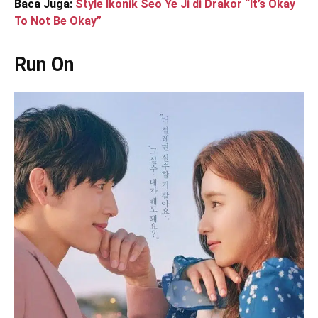
Baca Juga:
Style Ikonik Seo Ye Ji di Drakor “It’s Okay
To Not Be Okay”
Run On