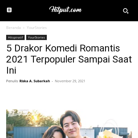
Beranda
YourStories
Hitspiratif
YourStories
5 Drakor Komedi Romantis
2021 Terpopuler Sampai Saat
Ini
Penulis
Riska A. Subarkah
-
November 29, 2021