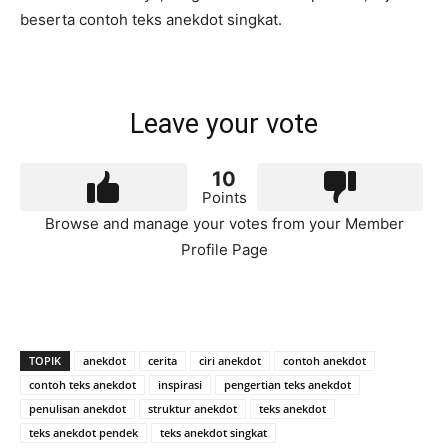
beserta contoh teks anekdot singkat.
Leave your vote
10
Points
Browse and manage your votes from your Member
Profile Page
TOPIK
anekdot
cerita
ciri anekdot
contoh anekdot
contoh teks anekdot
inspirasi
pengertian teks anekdot
penulisan anekdot
struktur anekdot
teks anekdot
teks anekdot pendek
teks anekdot singkat