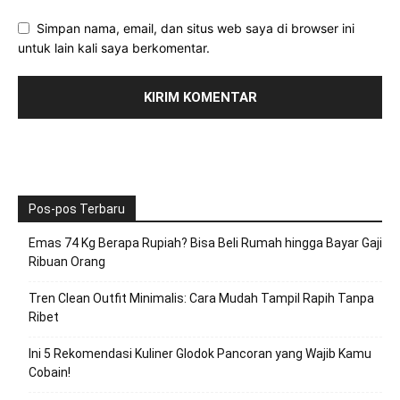
Simpan nama, email, dan situs web saya di browser ini
untuk lain kali saya berkomentar.
Pos-pos Terbaru
Emas 74 Kg Berapa Rupiah? Bisa Beli Rumah hingga Bayar Gaji
Ribuan Orang
Tren Clean Outfit Minimalis: Cara Mudah Tampil Rapih Tanpa
Ribet
Ini 5 Rekomendasi Kuliner Glodok Pancoran yang Wajib Kamu
Cobain!