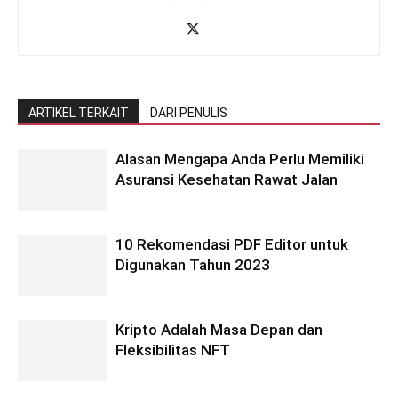
ARTIKEL TERKAIT
DARI PENULIS
Alasan Mengapa Anda Perlu Memiliki
Asuransi Kesehatan Rawat Jalan
10 Rekomendasi PDF Editor untuk
Digunakan Tahun 2023
Kripto Adalah Masa Depan dan
Fleksibilitas NFT