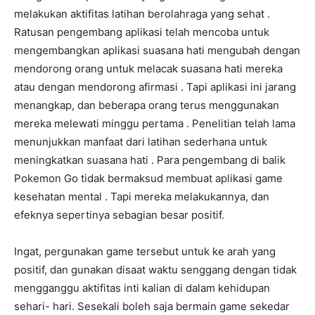
melakukan aktifitas latihan berolahraga yang sehat .
Ratusan pengembang aplikasi telah mencoba untuk
mengembangkan aplikasi suasana hati mengubah dengan
mendorong orang untuk melacak suasana hati mereka
atau dengan mendorong afirmasi . Tapi aplikasi ini jarang
menangkap, dan beberapa orang terus menggunakan
mereka melewati minggu pertama . Penelitian telah lama
menunjukkan manfaat dari latihan sederhana untuk
meningkatkan suasana hati . Para pengembang di balik
Pokemon Go tidak bermaksud membuat aplikasi game
kesehatan mental . Tapi mereka melakukannya, dan
efeknya sepertinya sebagian besar positif.
Ingat, pergunakan game tersebut untuk ke arah yang
positif, dan gunakan disaat waktu senggang dengan tidak
mengganggu aktifitas inti kalian di dalam kehidupan
sehari- hari. Sesekali boleh saja bermain game sekedar