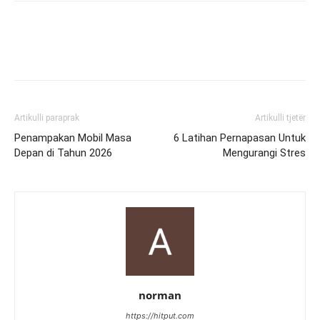
Artikulli paraprak
Artikulli tjetër
Penampakan Mobil Masa
6 Latihan Pernapasan Untuk
Depan di Tahun 2026
Mengurangi Stres
norman
https://hitput.com