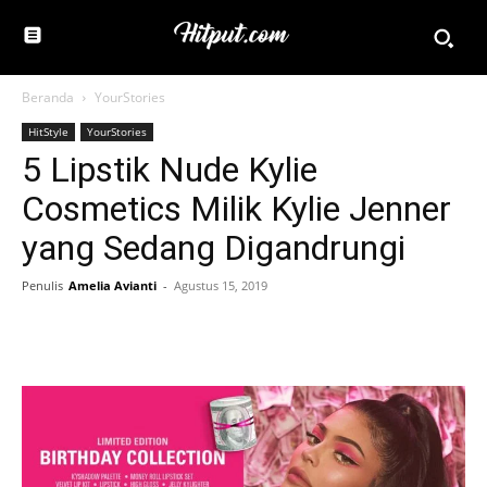
Beranda
YourStories
HitStyle
YourStories
5 Lipstik Nude Kylie
Cosmetics Milik Kylie Jenner
yang Sedang Digandrungi
Penulis
Amelia Avianti
-
Agustus 15, 2019