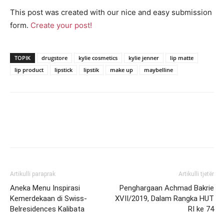
This post was created with our nice and easy submission
form.
Create your post!
TOPIK
drugstore
kylie cosmetics
kylie jenner
lip matte
lip product
lipstick
lipstik
make up
maybelline
Artikulli paraprak
Artikulli tjetër
Aneka Menu Inspirasi
Penghargaan Achmad Bakrie
Kemerdekaan di Swiss-
XVII/2019, Dalam Rangka HUT
Belresidences Kalibata
RI ke 74