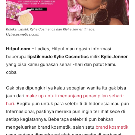
Koleksi Lipstik Kylie Cosmetics dari Klylie Jenner (Image:
klyliecosmetics.com)
Hitput.com
– Ladies, Hitput mau ngasih informasi
beberapa
lipstik nude Kylie Cosmetics
milik
Kylie Jenner
yang bisa kamu gunakan sehari-hari dan patut kamu
coba.
Gak bisa dipungkiri ya kalau sebagian wanita itu gak bisa
jauh dari
make up untuk menunjang penampilan sehari-
hari
. Begitu pun untuk para selebriti di Indonesia mau pun
Internasional, pastinya mereka pun ingin terlihat kece di
setiap kegiatannya. Beberapa selebriti pun bahkan
mengeluarkan brand kosmetik, salah satu
brand kosmetik
yang sedang digandrungi oleh para wanita di berbagai