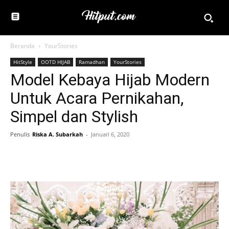
Beranda
YourStories
HitStyle
OOTD HIJAB
Ramadhan
YourStories
Model Kebaya Hijab Modern
Untuk Acara Pernikahan,
Simpel dan Stylish
Penulis
Riska A. Subarkah
-
Januari 6, 2020